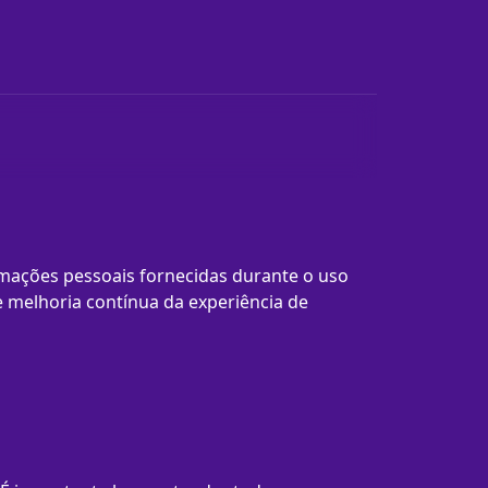
rmações pessoais fornecidas durante o uso
e melhoria contínua da experiência de