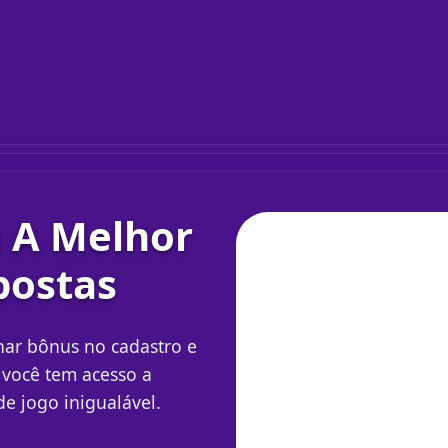
a A Melhor
postas
har bônus no cadastro e
 você tem acesso a
e jogo inigualável.