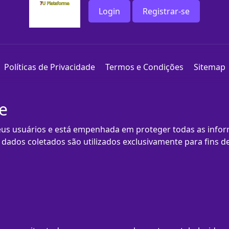
Login
Registrar-se
Políticas de Privacidade
Termos e Condições
Sitemap
de
seus usuários e está empenhada em proteger todas as info
dados coletados são utilizados exclusivamente para fins d