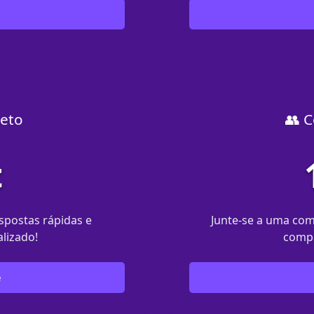
reto
👥 
t
espostas rápidas e
Junte-se a uma com
lizado!
compa
e