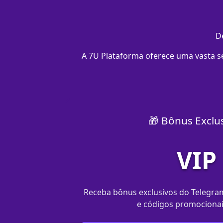
D
A 7U Plataforma oferece uma vasta se
🎁 Bônus Exclu
VIP
Receba bônus exclusivos do Telegra
e códigos promocionai