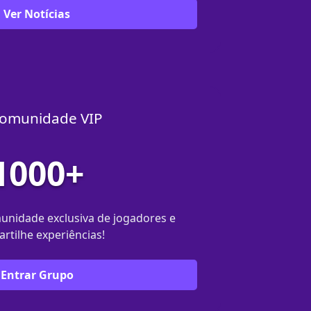
Ver Notícias
Comunidade VIP
1000+
unidade exclusiva de jogadores e
rtilhe experiências!
Entrar Grupo