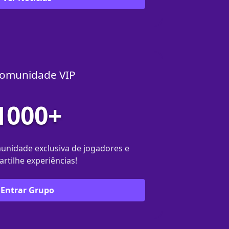
Comunidade VIP
1000+
unidade exclusiva de jogadores e
rtilhe experiências!
Entrar Grupo