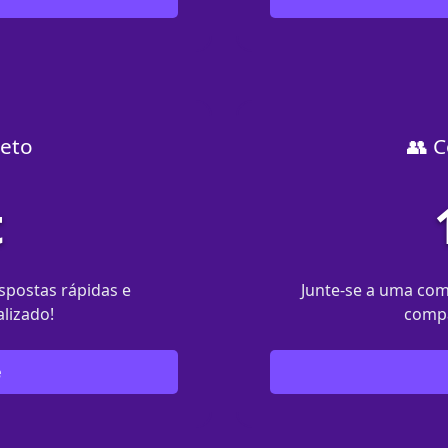
reto
👥 
t
espostas rápidas e
Junte-se a uma com
lizado!
compa
e