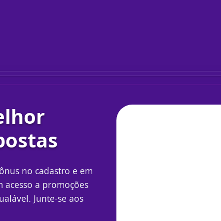
elhor
postas
bônus no cadastro e em
em acesso a promoções
ualável. Junte-se aos