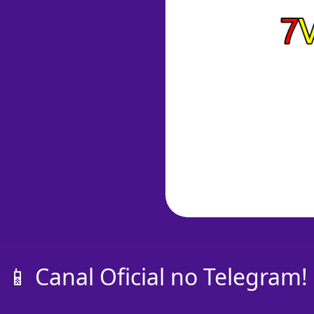
📱 Canal Oficial no Telegram!