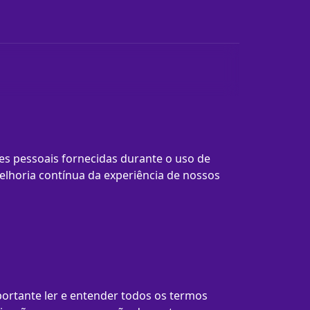
es pessoais fornecidas durante o uso de
elhoria contínua da experiência de nossos
ortante ler e entender todos os termos