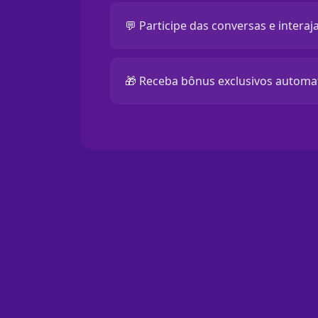
💬 Participe das conversas e interaj
🎁 Receba bônus exclusivos autom