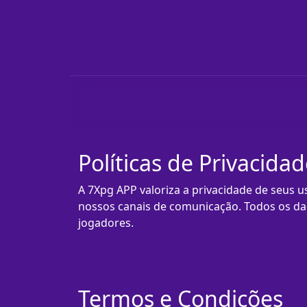
Políticas de Privacida
A 7Xpg APP valoriza a privacidade de seus 
nossos canais de comunicação. Todos os dad
jogadores.
Termos e Condições