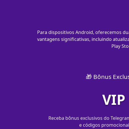
Para dispositivos Android, oferecemos dua
vantagens significativas, incluindo atuali
Play Sto
🎁 Bônus Exclu
VIP
Receba bônus exclusivos do Telegra
e códigos promocionai