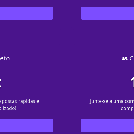
reto
👥 
t
espostas rápidas e
Junte-se a uma com
lizado!
compa
e