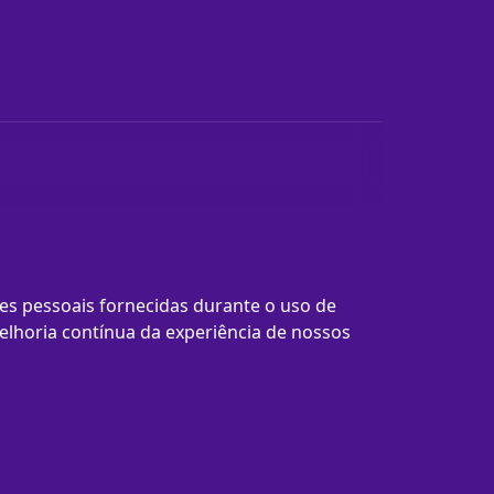
es pessoais fornecidas durante o uso de
elhoria contínua da experiência de nossos