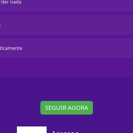
erder nada
a
aticamente
SEGUIR AGORA