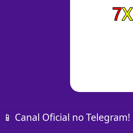
📱 Canal Oficial no Telegram!