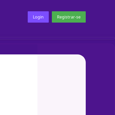
Login
Registrar-se