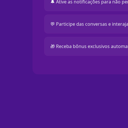
🔔 Ative as notificações para não p
💬 Participe das conversas e interaj
🎁 Receba bônus exclusivos autom