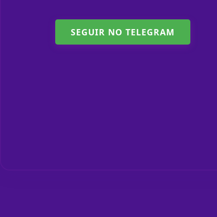
SEGUIR NO TELEGRAM