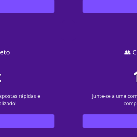
reto
👥 
t
espostas rápidas e
Junte-se a uma com
lizado!
compa
e