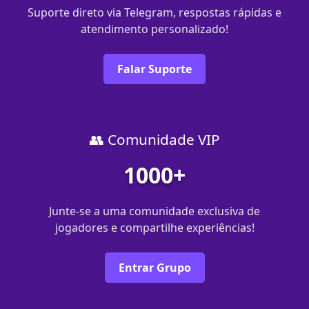
Suporte direto via Telegram, respostas rápidas e
atendimento personalizado!
Falar Suporte
👥 Comunidade VIP
1000+
Junte-se a uma comunidade exclusiva de
jogadores e compartilhe experiências!
Entrar Grupo