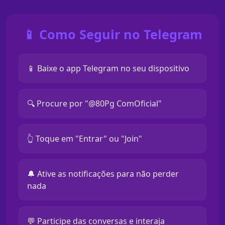
📱 Como Seguir no Telegram
📱 Baixe o app Telegram no seu dispositivo
🔍 Procure por "@80Pg ComOficial"
👆 Toque em "Entrar" ou "Join"
🔔 Ative as notificações para não perder
nada
💬 Participe das conversas e interaja