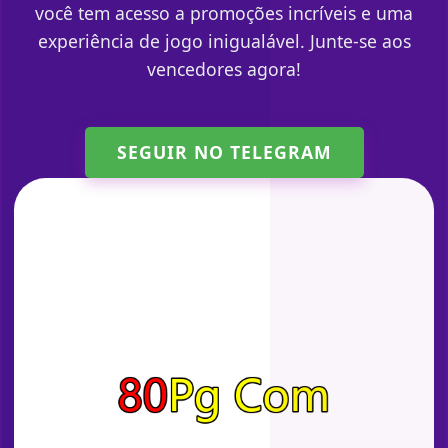
você tem acesso a promoções incríveis e uma
experiência de jogo inigualável. Junte-se aos
vencedores agora!
SEGUIR NO TELEGRAM