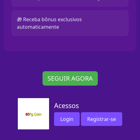
🎁 Receba bônus exclusivos
automaticamente
SEGUIR AGORA
Acessos
Login
Registrar-se