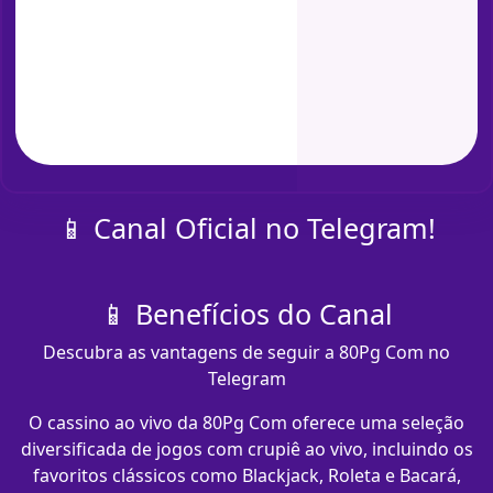
📱 Canal Oficial no Telegram!
📱 Benefícios do Canal
Descubra as vantagens de seguir a 80Pg Com no
Telegram
O cassino ao vivo da 80Pg Com oferece uma seleção
diversificada de jogos com crupiê ao vivo, incluindo os
favoritos clássicos como Blackjack, Roleta e Bacará,