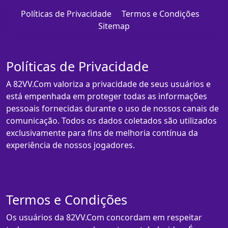
Políticas de Privacidade
Termos e Condições
Sitemap
Políticas de Privacidade
A 82VV.Com valoriza a privacidade de seus usuários e
está empenhada em proteger todas as informações
pessoais fornecidas durante o uso de nossos canais de
comunicação. Todos os dados coletados são utilizados
exclusivamente para fins de melhoria contínua da
experiência de nossos jogadores.
Termos e Condições
Os usuários da 82VV.Com concordam em respeitar