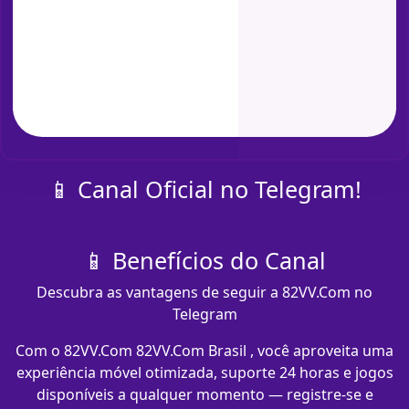
📱 Canal Oficial no Telegram!
📱 Benefícios do Canal
Descubra as vantagens de seguir a 82VV.Com no
Telegram
Com o 82VV.Com 82VV.Com Brasil , você aproveita uma
experiência móvel otimizada, suporte 24 horas e jogos
disponíveis a qualquer momento — registre-se e