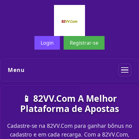
Login
Registrar-se
Menu
📱 82VV.Com A Melhor
Plataforma de Apostas
Cadastre-se na 82VV.Com para ganhar bônus no
cadastro e em cada recarga. Com a 82VV.Com,