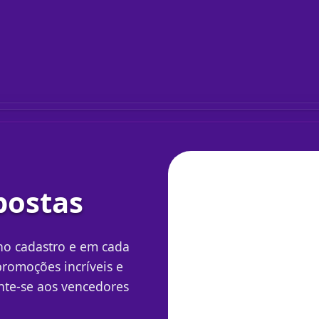
postas
no cadastro e em cada
promoções incríveis e
unte-se aos vencedores