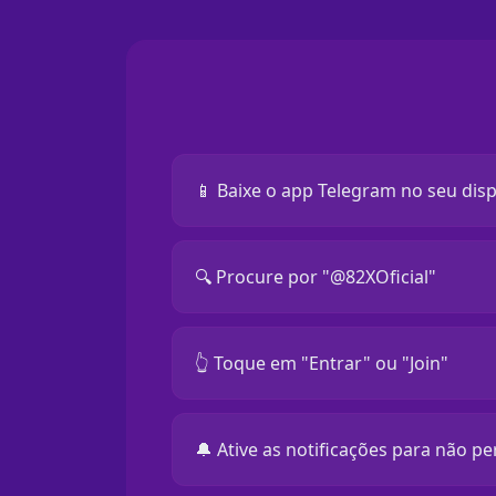
📱 Baixe o app Telegram no seu disp
🔍 Procure por "@82XOficial"
👆 Toque em "Entrar" ou "Join"
🔔 Ative as notificações para não p