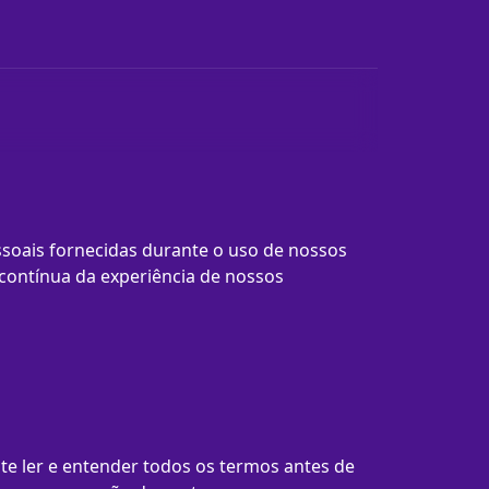
ssoais fornecidas durante o uso de nossos
 contínua da experiência de nossos
te ler e entender todos os termos antes de