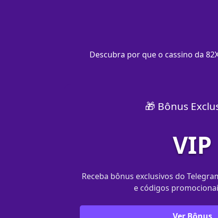
Descubra por que o cassino da 82X
🎁 Bônus Exclu
VIP
Receba bônus exclusivos do Telegra
e códigos promocionai
Ver Bônus