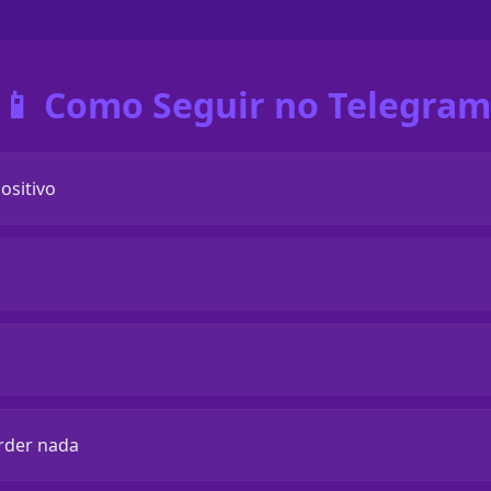
📱 Como Seguir no Telegram
ositivo
erder nada