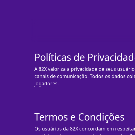
Políticas de Privacida
A 82X valoriza a privacidade de seus usuár
canais de comunicação. Todos os dados cole
jogadores.
Termos e Condições
Os usuários da 82X concordam em respeitar 