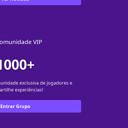
Comunidade VIP
1000+
unidade exclusiva de jogadores e
rtilhe experiências!
Entrar Grupo