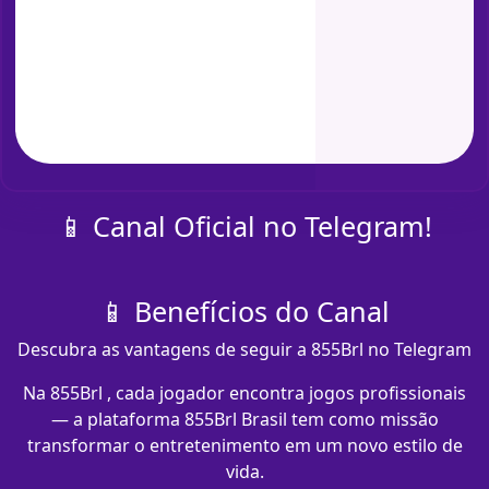
📱 Canal Oficial no Telegram!
📱 Benefícios do Canal
Descubra as vantagens de seguir a 855Brl no Telegram
Na 855Brl , cada jogador encontra jogos profissionais
— a plataforma 855Brl Brasil tem como missão
transformar o entretenimento em um novo estilo de
vida.