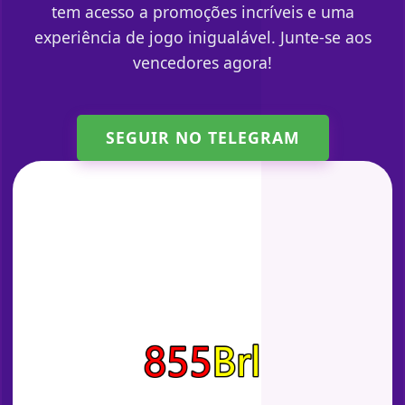
tem acesso a promoções incríveis e uma
experiência de jogo inigualável. Junte-se aos
vencedores agora!
SEGUIR NO TELEGRAM