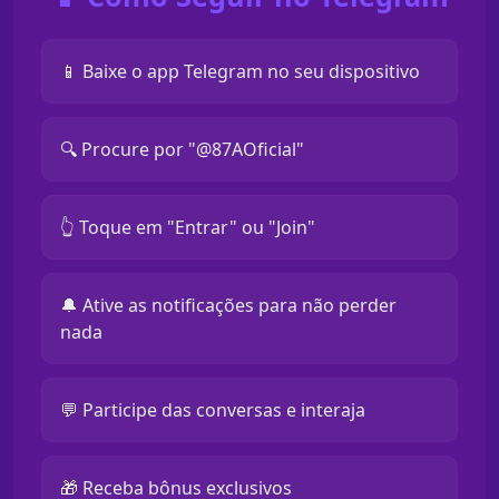
📱 Baixe o app Telegram no seu dispositivo
🔍 Procure por "@87AOficial"
👆 Toque em "Entrar" ou "Join"
🔔 Ative as notificações para não perder
nada
💬 Participe das conversas e interaja
🎁 Receba bônus exclusivos