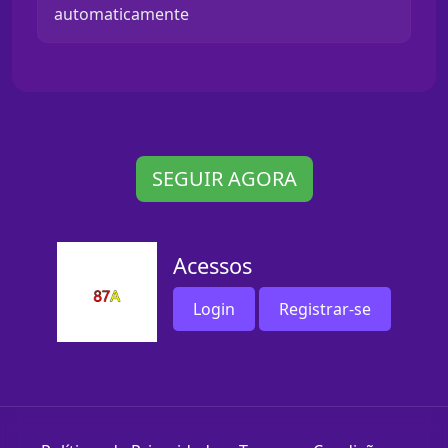
automaticamente
SEGUIR AGORA
Acessos
Login
Registrar-se