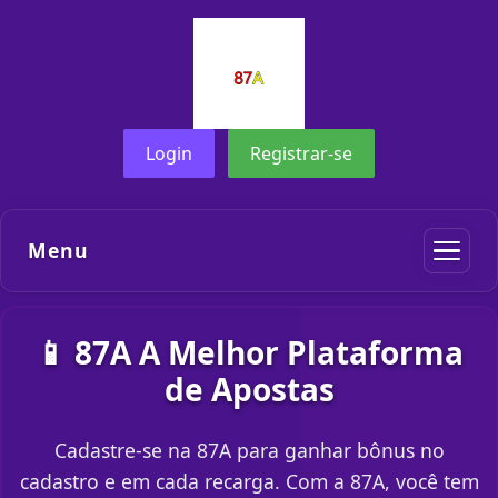
Login
Registrar-se
Menu
📱 87A A Melhor Plataforma
de Apostas
Cadastre-se na 87A para ganhar bônus no
cadastro e em cada recarga. Com a 87A, você tem