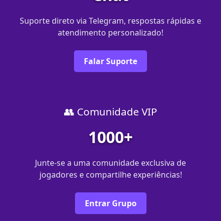
Suporte direto via Telegram, respostas rápidas e
atendimento personalizado!
Falar Suporte
👥 Comunidade VIP
1000+
Junte-se a uma comunidade exclusiva de
jogadores e compartilhe experiências!
Entrar Grupo