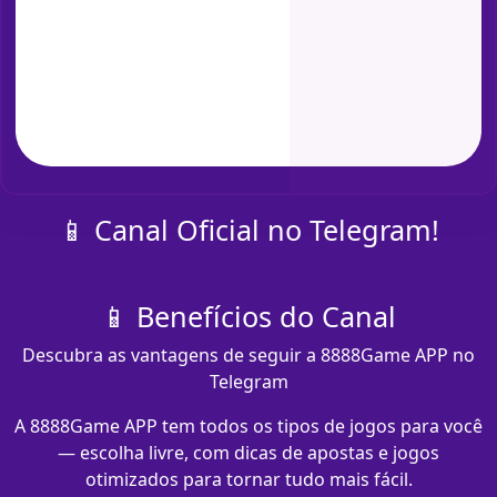
📱 Canal Oficial no Telegram!
📱 Benefícios do Canal
Descubra as vantagens de seguir a 8888Game APP no
Telegram
A 8888Game APP tem todos os tipos de jogos para você
— escolha livre, com dicas de apostas e jogos
otimizados para tornar tudo mais fácil.