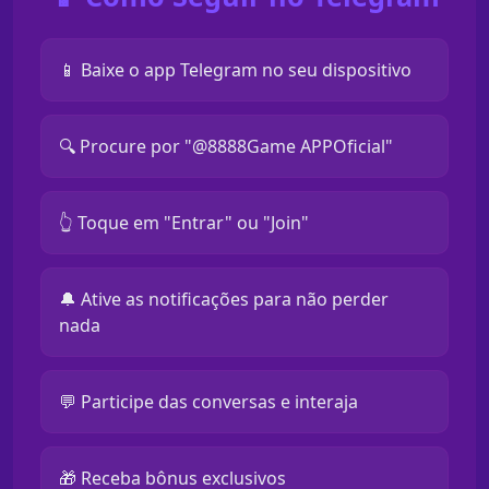
📱 Baixe o app Telegram no seu dispositivo
🔍 Procure por "@8888Game APPOficial"
👆 Toque em "Entrar" ou "Join"
🔔 Ative as notificações para não perder
nada
💬 Participe das conversas e interaja
🎁 Receba bônus exclusivos