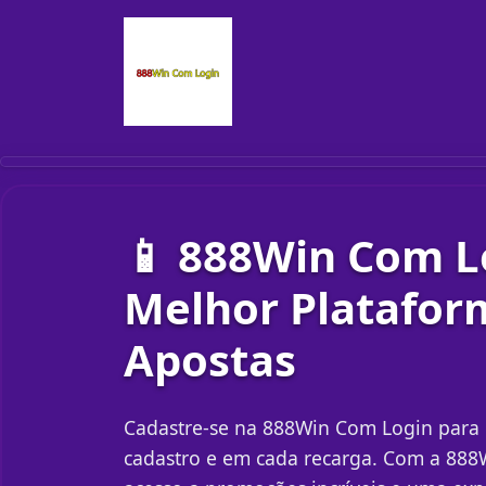
📱 888Win Com L
Melhor Platafor
Apostas
Cadastre-se na 888Win Com Login para
cadastro e em cada recarga. Com a 888