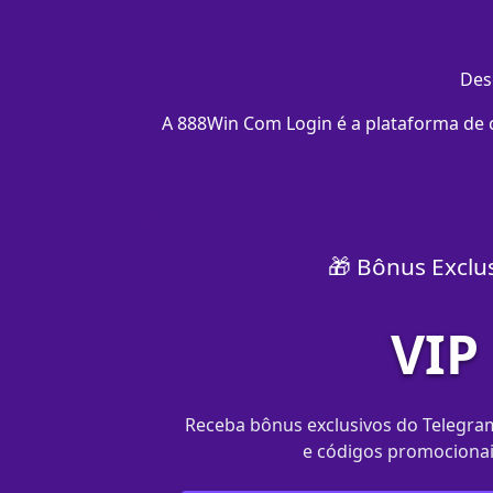
Des
A 888Win Com Login é a plataforma de c
🎁 Bônus Exclu
VIP
Receba bônus exclusivos do Telegra
e códigos promocionai