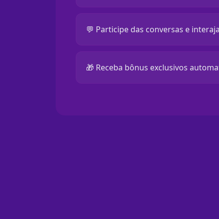
💬 Participe das conversas e interaj
🎁 Receba bônus exclusivos autom