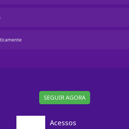
a
aticamente
SEGUIR AGORA
Acessos