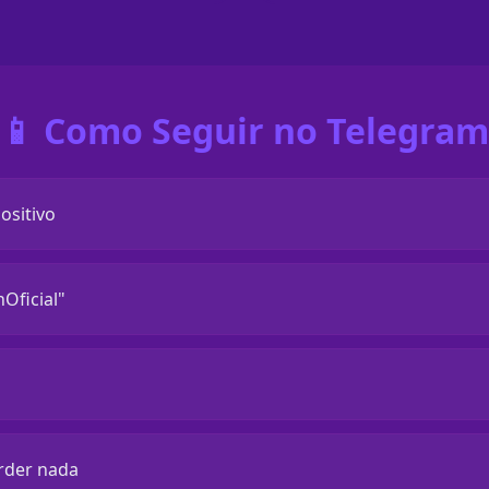
📱 Como Seguir no Telegram
ositivo
Oficial"
erder nada