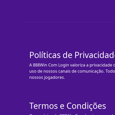
Políticas de Privacida
A 888Win Com Login valoriza a privacidade
uso de nossos canais de comunicação. Todos
nossos jogadores.
Termos e Condições