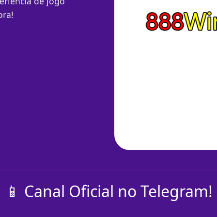
eriência de jogo
ora!
📱 Canal Oficial no Telegram!