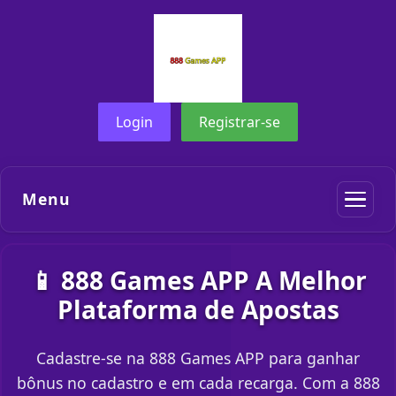
Login
Registrar-se
Menu
📱 888 Games APP A Melhor
Plataforma de Apostas
Cadastre-se na 888 Games APP para ganhar
bônus no cadastro e em cada recarga. Com a 888