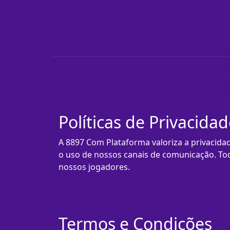
Políticas de Privacida
A 8897 Com Plataforma valoriza a privacid
o uso de nossos canais de comunicação. Tod
nossos jogadores.
Termos e Condições