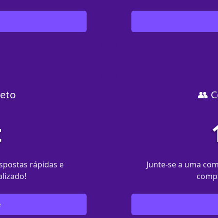
reto
👥 
t
espostas rápidas e
Junte-se a uma com
lizado!
compa
e