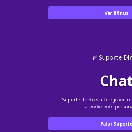
Ver Bônus
💬 Suporte Di
Cha
Suporte direto via Telegram, r
atendimento persona
Falar Suport