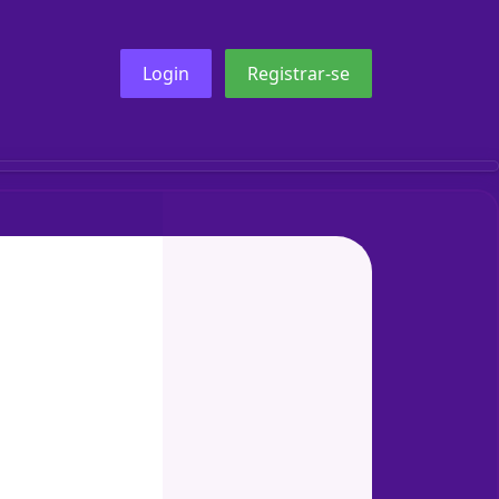
Login
Registrar-se