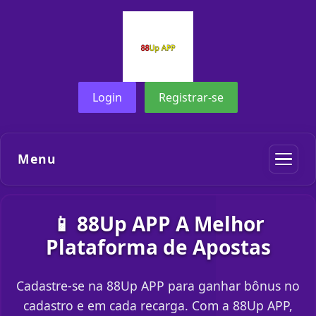
Login
Registrar-se
Menu
📱 88Up APP A Melhor
Plataforma de Apostas
Cadastre-se na 88Up APP para ganhar bônus no
cadastro e em cada recarga. Com a 88Up APP,