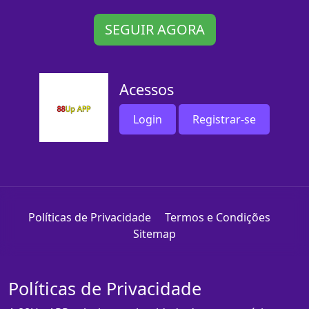
SEGUIR AGORA
Acessos
Login
Registrar-se
Políticas de Privacidade
Termos e Condições
Sitemap
Políticas de Privacidade