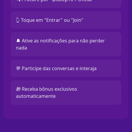
👆 Toque em "Entrar" ou "Join"
🔔 Ative as notificações para não perder
nada
💬 Participe das conversas e interaja
🎁 Receba bônus exclusivos
automaticamente