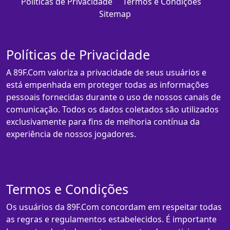
Políticas de Privacidade
Termos e Condições
Sitemap
Políticas de Privacidade
A 89F.Com valoriza a privacidade de seus usuários e
está empenhada em proteger todas as informações
pessoais fornecidas durante o uso de nossos canais de
comunicação. Todos os dados coletados são utilizados
exclusivamente para fins de melhoria contínua da
experiência de nossos jogadores.
Termos e Condições
Os usuários da 89F.Com concordam em respeitar todas
as regras e regulamentos estabelecidos. É importante