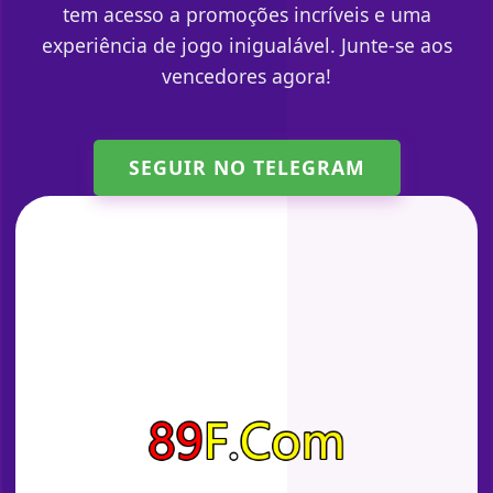
tem acesso a promoções incríveis e uma
experiência de jogo inigualável. Junte-se aos
vencedores agora!
SEGUIR NO TELEGRAM