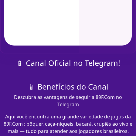
📱 Canal Oficial no Telegram!
📱 Benefícios do Canal
Descubra as vantagens de seguir a 89F.Com no
Telegram
Aqui você encontra uma grande variedade de jogos da
89F.Com : pôquer, caça-níqueis, bacará, crupiês ao vivo e
mais — tudo para atender aos jogadores brasileiros.