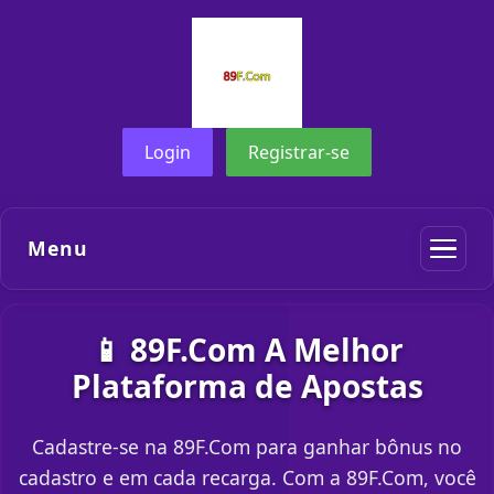
Login
Registrar-se
Menu
📱 89F.Com A Melhor
Plataforma de Apostas
Cadastre-se na 89F.Com para ganhar bônus no
cadastro e em cada recarga. Com a 89F.Com, você