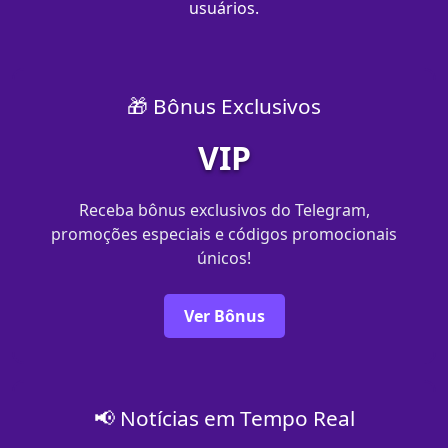
usuários.
🎁 Bônus Exclusivos
VIP
Receba bônus exclusivos do Telegram,
promoções especiais e códigos promocionais
únicos!
Ver Bônus
📢 Notícias em Tempo Real