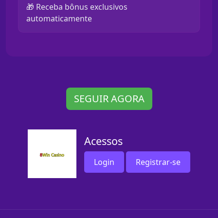
🎁 Receba bônus exclusivos
automaticamente
SEGUIR AGORA
Acessos
Login
Registrar-se