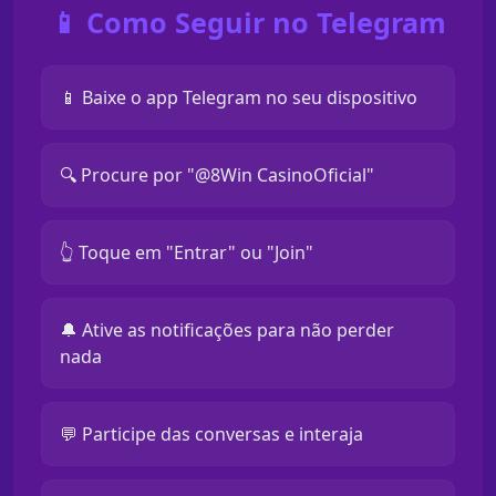
📱 Como Seguir no Telegram
📱 Baixe o app Telegram no seu dispositivo
🔍 Procure por "@8Win CasinoOficial"
👆 Toque em "Entrar" ou "Join"
🔔 Ative as notificações para não perder
nada
💬 Participe das conversas e interaja