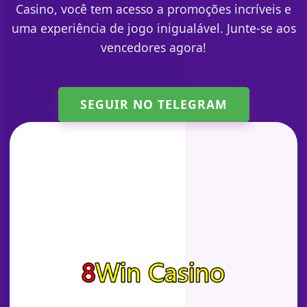
Casino, você tem acesso a promoções incríveis e
uma experiência de jogo inigualável. Junte-se aos
vencedores agora!
SEGUIR NO TELEGRAM