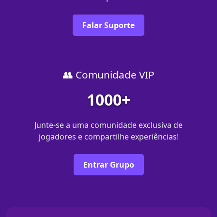
Falar Suporte
👥 Comunidade VIP
1000+
Junte-se a uma comunidade exclusiva de
jogadores e compartilhe experiências!
Entrar Grupo