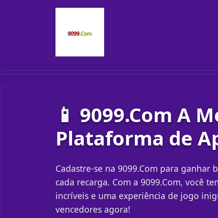
📱 9099.Com A M
Plataforma de A
Cadastre-se na 9099.Com para ganhar 
cada recarga. Com a 9099.Com, você t
incríveis e uma experiência de jogo inig
vencedores agora!