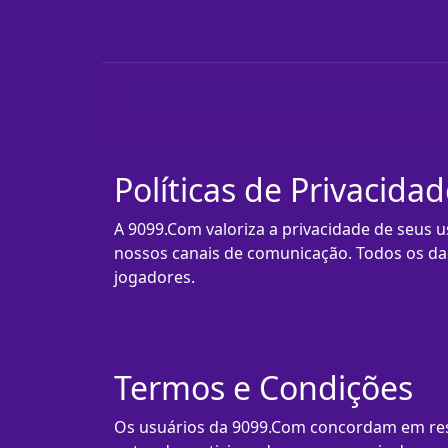
Políticas de Privacida
A 9099.Com valoriza a privacidade de seus 
nossos canais de comunicação. Todos os dad
jogadores.
Termos e Condições
Os usuários da 9099.Com concordam em resp