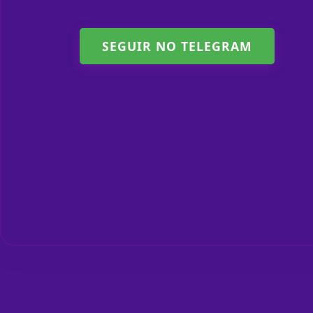
SEGUIR NO TELEGRAM