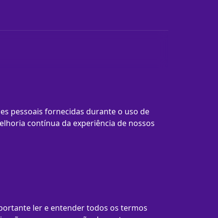
es pessoais fornecidas durante o uso de
elhoria contínua da experiência de nossos
ortante ler e entender todos os termos