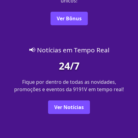
únicos!
Ver Bônus
📢 Notícias em Tempo Real
24/7
Fique por dentro de todas as novidades,
promoções e eventos da 9191V em tempo real!
Ver Notícias