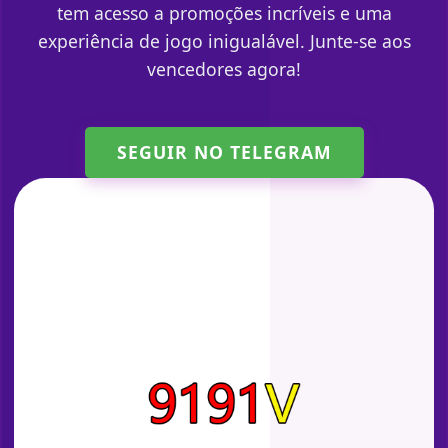
tem acesso a promoções incríveis e uma
experiência de jogo inigualável. Junte-se aos
vencedores agora!
SEGUIR NO TELEGRAM