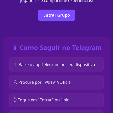
jogadores e compartilhe experiências!
Entrar Grupo
📱 Como Seguir no Telegram
📱 Baixe o app Telegram no seu dispositivo
🔍 Procure por "@9191VOficial"
👆 Toque em "Entrar" ou "Join"